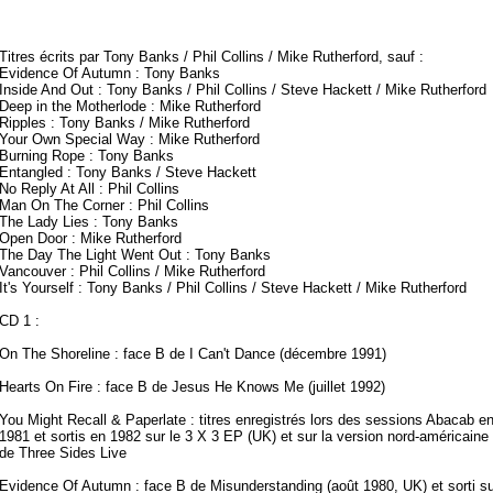
Titres écrits par Tony Banks / Phil Collins / Mike Rutherford, sauf :
Evidence Of Autumn : Tony Banks
Inside And Out : Tony Banks / Phil Collins / Steve Hackett / Mike Rutherford
Deep in the Motherlode : Mike Rutherford
Ripples : Tony Banks / Mike Rutherford
Your Own Special Way : Mike Rutherford
Burning Rope : Tony Banks
Entangled : Tony Banks / Steve Hackett
No Reply At All : Phil Collins
Man On The Corner : Phil Collins
The Lady Lies : Tony Banks
Open Door : Mike Rutherford
The Day The Light Went Out : Tony Banks
Vancouver : Phil Collins / Mike Rutherford
It's Yourself : Tony Banks / Phil Collins / Steve Hackett / Mike Rutherford
CD 1 :
On The Shoreline : face B de I Can't Dance (décembre 1991)
Hearts On Fire : face B de Jesus He Knows Me (juillet 1992)
You Might Recall & Paperlate : titres enregistrés lors des sessions Abacab e
1981 et sortis en 1982 sur le 3 X 3 EP (UK) et sur la version nord-américaine
de Three Sides Live
Evidence Of Autumn : face B de Misunderstanding (août 1980, UK) et sorti su