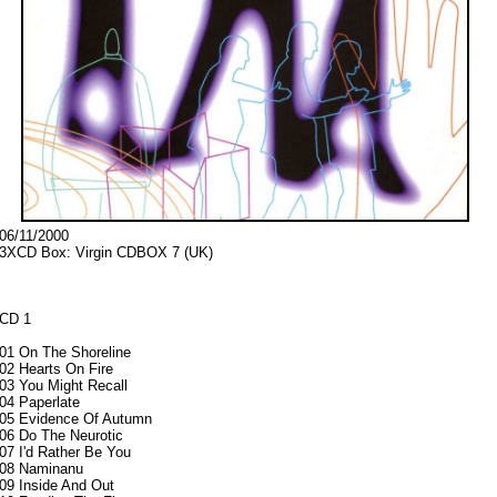
06/11/2000
3XCD Box: Virgin CDBOX 7 (UK)
CD 1
01 On The Shoreline
02 Hearts On Fire
03 You Might Recall
04 Paperlate
05 Evidence Of Autumn
06 Do The Neurotic
07 I'd Rather Be You
08 Naminanu
09 Inside And Out