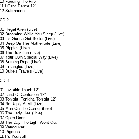
10 Feeding The Fire
11 I Can't Dance 12''
12 Submarine
CD 2
01 Illegal Alien (Live)
02 Dreaming While You Sleep (Live)
03 It's Gonna Get Better (Live)
04 Deep On The Motherlode (Live)
05 Ripples (Live)
06 The Brazilian (Live)
07 Your Own Special Way (Live)
08 Burning Rope (Live)
09 Entangled (Live)
10 Duke's Travels (Live)
CD 3
01 Invisible Touch 12''
02 Land Of Confusion 12''
03 Tonight, Tonight, Tonight 12''
04 No Reply At All (Live)
05 Man On The Corner (Live)
06 The Lady Lies (Live)
07 Open Door
08 The Day The Light Went Out
09 Vancouver
10 Pigeons
11 It's Yourself