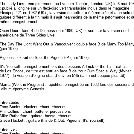
The Lady Lies : enregistrement au Lyceum Theatre, London (UK) le 6 mai 19
; publié à l'origine sur un flexi-disc vert translucide inclus dans le magazine
Flexipop #21 en 1982 (UK) ; la version du coffret a été remixée et a un solo d
guitare différent à la fin mais il s'agit néanmoins de la même peformance et d
même enregistrement
Open Door : face B de Duchess (mai 1980, UK) et sorti sur la version nord-
américaine de Three Sides Live
The Day The Light Went Out & Vancouver : double face B de Many Too Man
(juin 1978)
Pigeons : extrait de Spot the Pigeon EP (mai 1977)
It's Yourself : enregistrement lors des sessions A Trick of the Tail ; extrait
de Los Endos, ce titre est sorti en face B de Your Own Special Way (février
1977) ; la version d'origine était d"environ 5'45 (la fin est coupée plus tôt)
Mama (Work in Progress) : répétition enregistrée en 1983 lors des sessions d
l'album éponyme Genesis
Titre studio :
Tony Banks : claviers, chant, choeurs
Phil Collins : chant, batterie, percussions
Mike Rutherford : guitare, basse, choeurs
Steve Hackett : guitare (Inside & Out, Pigeons, It's Yourself)
Titre live :
Tony Banks : claviers, chant, choeurs