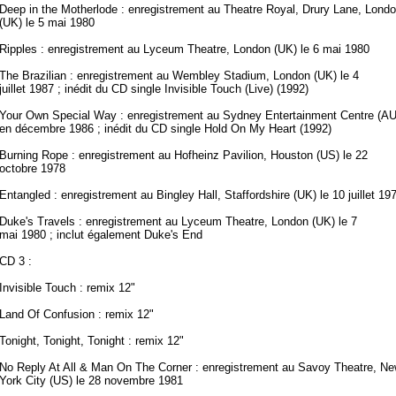
Deep in the Motherlode : enregistrement au Theatre Royal, Drury Lane, Lond
(UK) le 5 mai 1980
Ripples : enregistrement au Lyceum Theatre, London (UK) le 6 mai 1980
The Brazilian : enregistrement au Wembley Stadium, London (UK) le 4
juillet 1987 ; inédit du CD single Invisible Touch (Live) (1992)
Your Own Special Way : enregistrement au Sydney Entertainment Centre (AU
en décembre 1986 ; inédit du CD single Hold On My Heart (1992)
Burning Rope : enregistrement au Hofheinz Pavilion, Houston (US) le 22
octobre 1978
Entangled : enregistrement au Bingley Hall, Staffordshire (UK) le 10 juillet 19
Duke's Travels : enregistrement au Lyceum Theatre, London (UK) le 7
mai 1980 ; inclut également Duke's End
CD 3 :
Invisible Touch : remix 12"
Land Of Confusion : remix 12"
Tonight, Tonight, Tonight : remix 12"
No Reply At All & Man On The Corner : enregistrement au Savoy Theatre, N
York City (US) le 28 novembre 1981