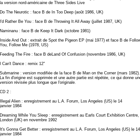
la version nord-américaine de Three Sides Live
Do The Neurotic : face B de In Too Deep (août 1986, UK)
I'd Rather Be You : face B de Throwing It All Away (juillet 1987, UK)
Naminanu : face B de Keep It Dark (octobre 1981)
Inside And Out : extrait de Spot the Pigeon EP (mai 1977) et face B de Follo
You, Follow Me (1978, US)
Feeding The Fire : face B deLand Of Confusion (novembre 1986, UK)
I Can't Dance : remix 12"
Submarine : version modifiée de la face B de Man on the Corner (mars 1982).
La fin d'origine est supprimée et une autre partie est répétée, ce qui donne un
version révisée plus longue que l'originale.
CD 2 :
Illegal Alien : enregistrement au L.A. Forum, Los Angeles (US) le 14
janvier 1984
Dreaming While You Sleep : enregistrement au Earls Court Exhibition Centre,
London (UK) en novembre 1992
It's Gonna Get Better : enregistrement au L.A. Forum, Los Angeles (US) le 14
janvier 1984